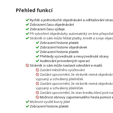
Přehled funkcí
Rychlé a jednoduché objednávání a odhlašování strav
Zobrazení času objednávání
Zobrazení času výdeje
Při vytvoření objednávky automatický on-line přepočet
Strávník si sám může hlídat platby, kredit a svoje obj
Zobrazení historie plateb
Zobrazení historie objednávek
Zobrazení historie plateb
Přehledy vyzvednuté a nevyzvednuté stravy
Auditování provedených operací
Strávník si sám může nastavit odesílání e-mailů
Zaslání měsíčního vyúčtování
Zaslání upozornění, že strávník nemá objednávky
vypsaný a schválený jídelníček
Zaslání upozornění, že strávník nemá objednávky
vypsaný a schválený jídelníček
Zaslání upozornění, že stav kreditu klesl pod 
Možnost obnovy zapomenutého hesla pomocí e
Možnost využití burzy jídel
Zobrazení historie plateb
Dobíjení kreditu pomocí platební brány ComGate