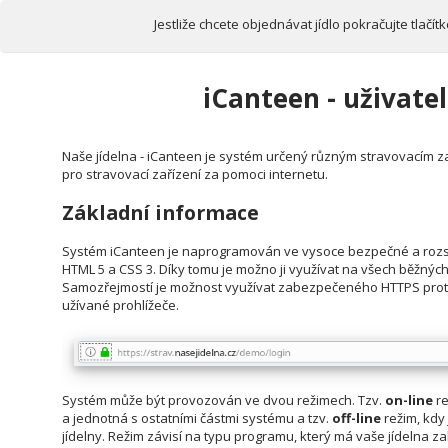
Jestliže chcete objednávat jídlo pokračujte tlačí
iCanteen - uživate
Naše jídelna - iCanteen je systém určený různým stravovacím z
pro stravovací zařízení za pomoci internetu.
Základní informace
Systém iCanteen je naprogramován ve vysoce bezpečné a rozsáh
HTML 5 a CSS 3. Díky tomu je možno ji využívat na všech běžných
Samozřejmostí je možnost využívat zabezpečeného HTTPS proto
užívané prohlížeče.
Systém může být provozován ve dvou režimech. Tzv.
on-line
re
a jednotná s ostatními částmi systému a tzv.
off-line
režim, kdy
jídelny. Režim závisí na typu programu, který má vaše jídelna 